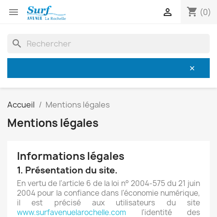
shopping_cart


(0)
search
×
Livraison possible sur l'île de Ré en moins de 24H
Accueil
Mentions légales
Mentions légales
Informations légales
1. Présentation du site.
En vertu de l'article 6 de la loi n° 2004-575 du 21 juin
2004 pour la confiance dans l'économie numérique,
il est précisé aux utilisateurs du site
www.surfavenuelarochelle.com
l'identité des